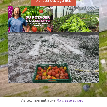
Acheter des légumes
Mentions légales
Mon compte
Niouzes
Où nous trouver ?
Page d’exemple
Panier
Politique de confidentialité
Validation de la commande
Visitez mon initiative
Ma classe au jardin